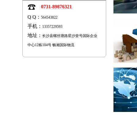
0731-89876321
Q Q：
564543822
手机：
13357229593
地址：
长沙县螺丝塘路星沙壹号国际企业
中心12栋104号 畅湘国际物流